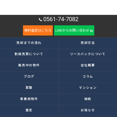
当社では、利用目的の達成に必要な範囲において、個人情
報を外部に委託する場合があります。
これらの委託先に対しては個人情報保護契約等の措置をと
0561-74-7082
り、適切な監督を行います。
無料査定はこちら
LINEからお問い合わせ
＜個人情報の安全管理＞
当社では、個人情報の漏洩等がなされないよう、適切に安
売却までの流れ
売却方法
全管理対策を実施します。
割賦売買について
リースバックについて
＜個人情報を与えなかった場合に生じる結果＞
販売中の物件
会社概要
必要な情報を頂けない場合は、それに対応した当社のサー
ビスをご提供できない場合がございますので予めご了承く
ブログ
コラム
ださい。
買取
マンション
＜個人情報の開示･訂正・削除･利用停止の手続について＞
当社では、お客様の個人情報の開示･訂正･削除・利用停止
事業用物件
相続
の手続を定めさせて頂いております。
査定
お知らせ
ご本人である事を確認のうえ、対応させて頂きます。